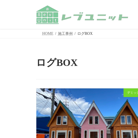
コ
ナ
ン
ビ
テ
ゲ
ン
ー
ツ
シ
HOME
施工事例
ログBOX
へ
ョ
ス
ン
キ
に
ッ
移
ログBOX
プ
動
デミッ