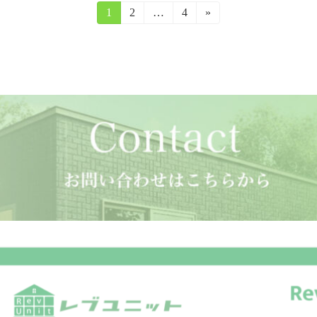
固
1
固
2
…
固
4
»
定
定
定
ペ
ペ
ペ
ー
ー
ー
ジ
ジ
ジ