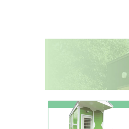
投
稿
の
ペ
ー
ジ
送
り