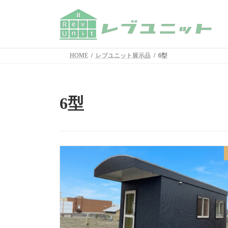
コ
ナ
ン
ビ
テ
ゲ
ン
ー
ツ
シ
HOME
レブユニット展示品
6型
へ
ョ
ス
ン
キ
に
ッ
移
6型
プ
動